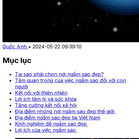
Quốc Anh
•
2024-05-22 09:39:10
Mục lục
Tại sao phải chọn nơi ngắm sao đẹp?
Tầm quan trọng của việc ngắm sao đối với con
người
Kết nối với thiên nhiên
Lợi ích tâm lý và sức khỏe
Tăng cường kết nối xã hội
Địa điểm những nơi ngắm sao đẹp thế giới
Địa điểm ngắm sao đẹp tại Việt Nam
Kinh nghiệm để ngắm sao đẹp
Lợi ích của việc ngắm sao