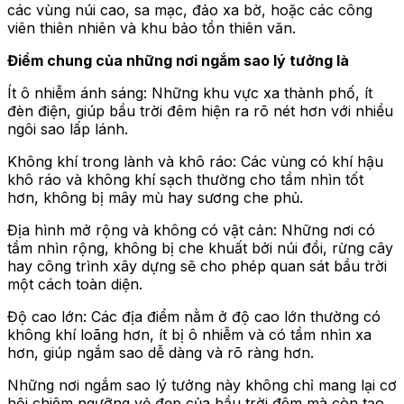
các vùng núi cao, sa mạc, đảo xa bờ, hoặc các công
viên thiên nhiên và khu bảo tồn thiên văn.
Điểm chung của những nơi ngắm sao lý tưởng là
Ít ô nhiễm ánh sáng: Những khu vực xa thành phố, ít
đèn điện, giúp bầu trời đêm hiện ra rõ nét hơn với nhiều
ngôi sao lấp lánh.
Không khí trong lành và khô ráo: Các vùng có khí hậu
khô ráo và không khí sạch thường cho tầm nhìn tốt
hơn, không bị mây mù hay sương che phủ.
Địa hình mở rộng và không có vật cản: Những nơi có
tầm nhìn rộng, không bị che khuất bởi núi đồi, rừng cây
hay công trình xây dựng sẽ cho phép quan sát bầu trời
một cách toàn diện.
Độ cao lớn: Các địa điểm nằm ở độ cao lớn thường có
không khí loãng hơn, ít bị ô nhiễm và có tầm nhìn xa
hơn, giúp ngắm sao dễ dàng và rõ ràng hơn.
Những nơi ngắm sao lý tưởng này không chỉ mang lại cơ
hội chiêm ngưỡng vẻ đẹp của bầu trời đêm mà còn tạo