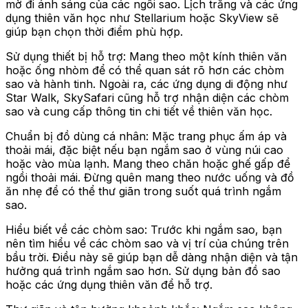
mờ đi ánh sáng của các ngôi sao. Lịch trăng và các ứng
dụng thiên văn học như Stellarium hoặc SkyView sẽ
giúp bạn chọn thời điểm phù hợp.
Sử dụng thiết bị hỗ trợ: Mang theo một kính thiên văn
hoặc ống nhòm để có thể quan sát rõ hơn các chòm
sao và hành tinh. Ngoài ra, các ứng dụng di động như
Star Walk, SkySafari cũng hỗ trợ nhận diện các chòm
sao và cung cấp thông tin chi tiết về thiên văn học.
Chuẩn bị đồ dùng cá nhân: Mặc trang phục ấm áp và
thoải mái, đặc biệt nếu bạn ngắm sao ở vùng núi cao
hoặc vào mùa lạnh. Mang theo chăn hoặc ghế gấp để
ngồi thoải mái. Đừng quên mang theo nước uống và đồ
ăn nhẹ để có thể thư giãn trong suốt quá trình ngắm
sao.
Hiểu biết về các chòm sao: Trước khi ngắm sao, bạn
nên tìm hiểu về các chòm sao và vị trí của chúng trên
bầu trời. Điều này sẽ giúp bạn dễ dàng nhận diện và tận
hưởng quá trình ngắm sao hơn. Sử dụng bản đồ sao
hoặc các ứng dụng thiên văn để hỗ trợ.