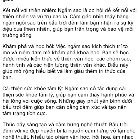
Kết nối với thiên nhiên: Ngắm sao là cơ hội để kết nối với
thiên nhiên và vũ trụ bao la. Cảm giác nhìn thấy hàng
ngàn ngôi sao trên bầu trời đêm làm bạn nhận ra sự kỳ
diệu của thiên nhiên, giúp bạn trân trọng và bảo vệ môi
trường sống.
Khám phá và học hỏi: Việc ngắm sao kích thích trí tò
mò và niềm đam mê khám phá khoa học. Bạn sẽ học
được nhiều kiến thức về thiên văn học, các chòm sao,
hành tinh và các hiện tượng thiên văn khác. Điều này
giúp mở rộng hiểu biết và làm giàu thêm tri thức của
bạn.
Cải thiện sức khỏe tâm lý: Ngắm sao có tác dụng cải
thiện sức khỏe tâm lý, giúp bạn cảm thấy hạnh phúc và
hài lòng với cuộc sống. Những giây phút yên bình dưới
bầu trời đêm giúp bạn cân bằng cảm xúc và tạo nên
tâm trạng tích cực.
Thúc đẩy sáng tạo và cảm hứng nghệ thuật: Bầu trời
đêm với vẻ đẹp huyền bí là nguồn cảm hứng vô tận cho
nghệ thuật. Nhiều tác phẩm văn học, hội họa, âm nhạc