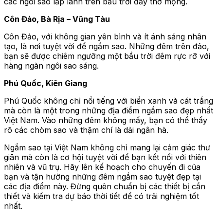
các ngôi sao lấp lánh trên bầu trời đầy thơ mộng.
Côn Đảo, Bà Rịa – Vũng Tàu
Côn Đảo, với không gian yên bình và ít ánh sáng nhân
tạo, là nơi tuyệt vời để ngắm sao. Những đêm trên đảo,
bạn sẽ được chiêm ngưỡng một bầu trời đêm rực rỡ với
hàng ngàn ngôi sao sáng.
Phú Quốc, Kiên Giang
Phú Quốc không chỉ nổi tiếng với biển xanh và cát trắng
mà còn là một trong những địa điểm ngắm sao đẹp nhất
Việt Nam. Vào những đêm không mấy, bạn có thể thấy
rõ các chòm sao và thậm chí là dải ngân hà.
Ngắm sao tại Việt Nam không chỉ mang lại cảm giác thư
giãn mà còn là cơ hội tuyệt vời để bạn kết nối với thiên
nhiên và vũ trụ. Hãy lên kế hoạch cho chuyến đi của
bạn và tận hưởng những đêm ngắm sao tuyệt đẹp tại
các địa điểm này. Đừng quên chuẩn bị các thiết bị cần
thiết và kiểm tra dự báo thời tiết để có trải nghiệm tốt
nhất.