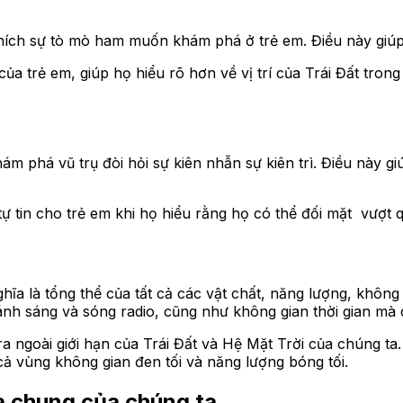
khích sự tò mò ham muốn khám phá ở trẻ em. Điều này giúp
ủa trẻ em, giúp họ hiểu rõ hơn về vị trí của Trái Đất tron
ám phá vũ trụ đòi hỏi sự kiên nhẫn sự kiên trì. Điều này giú
 tự tin cho trẻ em khi họ hiểu rằng họ có thể đối mặt vượ
ĩa là tổng thể của tất cả các vật chất, năng lượng, không 
ánh sáng và sóng radio, cũng như không gian thời gian mà c
ra ngoài giới hạn của Trái Đất và Hệ Mặt Trời của chúng ta
ả vùng không gian đen tối và năng lượng bóng tối.
à chung của chúng ta