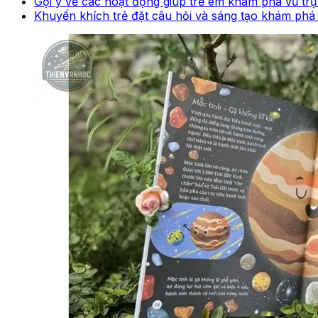
Gợi ý về các hoạt động giúp trẻ em khám phá vũ trụ
Khuyến khích trẻ đặt câu hỏi và sáng tạo khám phá