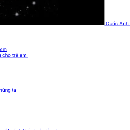
Quốc Anh
 em
ụ cho trẻ em
húng ta