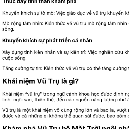
Thúc đẩy tinh thần khám phá
Khuyến khích sự tò mò: Việc giáo dục về vũ trụ khuyến 
Mở rộng tầm nhìn: Kiến thức về vũ trụ mở rộng tầm nhìn c
sống.
Khuyến khích sự phát triển cá nhân
Xây dựng tính kiên nhẫn và sự kiên trì: Việc nghiên cứu kh
cuộc sống.
Tăng cường tự tin: Kiến thức về vũ trụ có thể tăng cường
Khái niệm Vũ Trụ là gì?
Khái niệm “vũ trụ” trong ngữ cảnh khoa học được định ngh
tinh, ngôi sao, thiên thể, đến các nguồn năng lượng như 
Vũ trụ là một khái niệm vô cùng rộng lớn và bao la, vượt 
được và cả những gì không thể quan sát được, bao gồm c
Khám phá Vũ Trụ hệ Mặt Trời ngôi nh