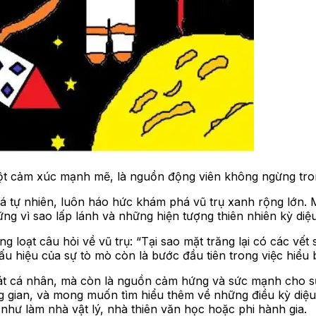
ột cảm xúc mạnh mẽ, là nguồn động viên không ngừng tro
 tự nhiên, luôn háo hức khám phá vũ trụ xanh rộng lớn. 
g vì sao lấp lánh và những hiện tượng thiên nhiên kỳ diệu
 loạt câu hỏi về vũ trụ: “Tại sao mặt trăng lại có các vết
u hiệu của sự tò mò còn là bước đầu tiên trong việc hiểu b
t cá nhân, mà còn là nguồn cảm hứng và sức mạnh cho sự 
ng gian, và mong muốn tìm hiểu thêm về những điều kỳ diệu
như làm nhà vật lý, nhà thiên văn học hoặc phi hành gia.