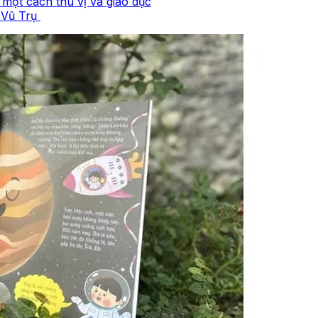
 một cách thú vị và giáo dục
 Vũ Trụ