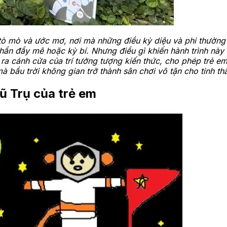
ự tò mò và ước mơ, nơi mà những điều kỳ diệu và phi thườn
thần đầy mê hoặc kỳ bí. Nhưng điều gì khiến hành trình này
mở ra cánh cửa của trí tưởng tượng kiến thức, cho phép tr
 bầu trời không gian trở thành sân chơi vô tận cho tinh thầ
ũ Trụ của trẻ em