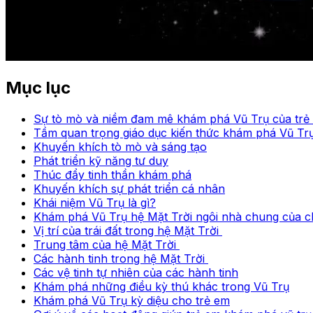
Mục lục
Sự tò mò và niềm đam mê khám phá Vũ Trụ của trẻ
Tầm quan trọng giáo dục kiến thức khám phá Vũ Tr
Khuyến khích tò mò và sáng tạo
Phát triển kỹ năng tư duy
Thúc đẩy tinh thần khám phá
Khuyến khích sự phát triển cá nhân
Khái niệm Vũ Trụ là gì?
Khám phá Vũ Trụ hệ Mặt Trời ngôi nhà chung của c
Vị trí của trái đất trong hệ Mặt Trời
Trung tâm của hệ Mặt Trời
Các hành tinh trong hệ Mặt Trời
Các vệ tinh tự nhiên của các hành tinh
Khám phá những điều kỳ thú khác trong Vũ Trụ
Khám phá Vũ Trụ kỳ diệu cho trẻ em