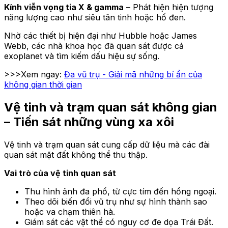
Kính viễn vọng tia X & gamma
– Phát hiện hiện tượng
năng lượng cao như siêu tân tinh hoặc hố đen.
Nhờ các thiết bị hiện đại như Hubble hoặc James
Webb, các nhà khoa học đã quan sát được cả
exoplanet và tìm kiếm dấu hiệu sự sống.
>>>Xem ngay:
Đa vũ trụ - Giải mã những bí ẩn của
không gian thời gian
Vệ tinh và trạm quan sát không gian
– Tiến sát những vùng xa xôi
Vệ tinh và trạm quan sát cung cấp dữ liệu mà các đài
quan sát mặt đất không thể thu thập.
Vai trò của vệ tinh quan sát
Thu hình ảnh đa phổ, từ cực tím đến hồng ngoại.
Theo dõi biến đổi vũ trụ như sự hình thành sao
hoặc va chạm thiên hà.
Giám sát các vật thể có nguy cơ đe dọa Trái Đất.