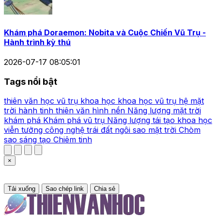
Khám phá Doraemon: Nobita và Cuộc Chiến Vũ Trụ -
Hành trình kỳ thú
2026-07-17 08:05:01
Tags nổi bật
thiên văn học
vũ trụ
khoa học
khoa học vũ trụ
hệ mặt
trời
hành tinh
thiên văn
hình nền
Năng lượng mặt trời
khám phá
Khám phá vũ trụ
Năng lượng tái tạo
khoa học
viễn tưởng
công nghệ
trái đất
ngôi sao
mặt trời
Chòm
sao
sáng tạo
Chiêm tinh
×
Tải xuống
Sao chép link
Chia sẻ