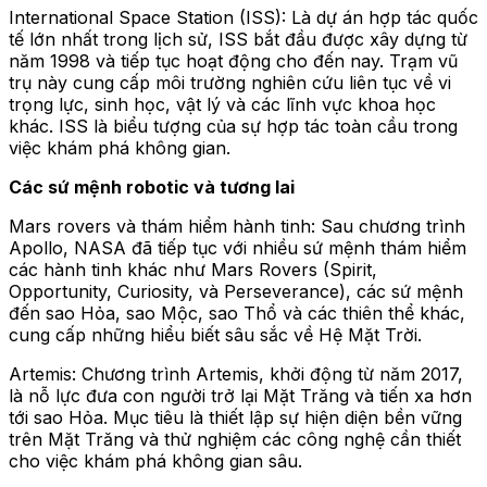
International Space Station (ISS): Là dự án hợp tác quốc
tế lớn nhất trong lịch sử, ISS bắt đầu được xây dựng từ
năm 1998 và tiếp tục hoạt động cho đến nay. Trạm vũ
trụ này cung cấp môi trường nghiên cứu liên tục về vi
trọng lực, sinh học, vật lý và các lĩnh vực khoa học
khác. ISS là biểu tượng của sự hợp tác toàn cầu trong
việc khám phá không gian.
Các sứ mệnh robotic và tương lai
Mars rovers và thám hiểm hành tinh: Sau chương trình
Apollo, NASA đã tiếp tục với nhiều sứ mệnh thám hiểm
các hành tinh khác như Mars Rovers (Spirit,
Opportunity, Curiosity, và Perseverance), các sứ mệnh
đến sao Hỏa, sao Mộc, sao Thổ và các thiên thể khác,
cung cấp những hiểu biết sâu sắc về Hệ Mặt Trời.
Artemis: Chương trình Artemis, khởi động từ năm 2017,
là nỗ lực đưa con người trở lại Mặt Trăng và tiến xa hơn
tới sao Hỏa. Mục tiêu là thiết lập sự hiện diện bền vững
trên Mặt Trăng và thử nghiệm các công nghệ cần thiết
cho việc khám phá không gian sâu.