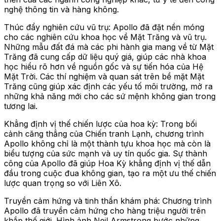
nghệ thông tin và hàng không.
Thúc đẩy nghiên cứu vũ trụ: Apollo đã đặt nền móng
cho các nghiên cứu khoa học về Mặt Trăng và vũ trụ.
Những mẫu đất đá mà các phi hành gia mang về từ Mặt
Trăng đã cung cấp dữ liệu quý giá, giúp các nhà khoa
học hiểu rõ hơn về nguồn gốc và sự tiến hóa của Hệ
Mặt Trời. Các thí nghiệm và quan sát trên bề mặt Mặt
Trăng cũng giúp xác định các yếu tố môi trường, mở ra
những khả năng mới cho các sứ mệnh không gian trong
tương lai.
Khẳng định vị thế chiến lược của hoa kỳ: Trong bối
cảnh căng thẳng của Chiến tranh Lạnh, chương trình
Apollo không chỉ là một thành tựu khoa học mà còn là
biểu tượng của sức mạnh và uy tín quốc gia. Sự thành
công của Apollo đã giúp Hoa Kỳ khẳng định vị thế dẫn
đầu trong cuộc đua không gian, tạo ra một ưu thế chiến
lược quan trọng so với Liên Xô.
Truyền cảm hứng và tinh thần khám phá: Chương trình
Apollo đã truyền cảm hứng cho hàng triệu người trên
khắp thế giới. Hình ảnh Neil Armstrong bước những