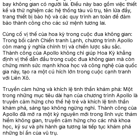
bay không gian có người lái. Điều này bao gồm việc thiết
kế và thử nghiệm các hệ thống tàu vũ trụ, tên lửa đẩy,
trang thiết bị bảo hộ và các quy trình an toàn để đảm
bảo thành công cho các sứ mệnh tương lai.
Củng cố vị thế của hoa kỳ trong cuộc đua không gian:
Trong bối cảnh Chiến tranh Lạnh, chương trình Apollo
còn mang ý nghĩa chính trị và chiến lược sâu sắc.
Thành công của Apollo không chỉ giúp Hoa Kỳ khẳng
định vị thế dẫn đầu trong cuộc đua không gian mà còn
chứng minh sức mạnh khoa học và công nghệ của quốc
gia này, tạo ra một cú hích lớn trong cuộc cạnh tranh
với Liên Xô.
Truyền cảm hứng và khích lệ tinh thần khám phá: Một
trong những mục tiêu dài hạn của chương trình Apollo là
truyền cảm hứng cho thế hệ trẻ và khích lệ tinh thần
khám phá, sáng tạo không ngừng nghỉ. Thành công của
Apollo đã mở ra một kỷ nguyên mới trong lĩnh vực thám
hiểm không gian, truyền cảm hứng cho các nhà khoa
học, kỹ sư và phi hành gia tương lai tiếp tục khám phá
những bí ẩn của vũ trụ.