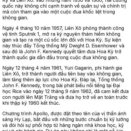
Kỳ và Liên Xô. Vào những năm 1950 và 1960, hai cường
quốc này không chỉ cạnh tranh về quân sự và chính trị
mà còn tham gia vào một cuộc đua khốc liệt trong
không gian.
Ngày 4 tháng 10 năm 1957, Liên Xô phóng thành công
vệ tinh Sputnik 1, mở ra kỷ nguyên thám hiểm không
gian và tạo ra một cú sốc lớn đối với Hoa Kỳ. Sự kiện
này thúc đẩy Tổng thống Mỹ Dwight D. Eisenhower và
sau đó là John F. Kennedy quyết tâm đưa Hoa Kỳ trở
thành quốc gia dẫn đầu trong cuộc đua không gian.
Ngày 12 tháng 4 năm 1961, Yuri Gagarin, phi hành gia
Liên Xô, trở thành người đầu tiên bay vào không gian,
làm tăng thêm áp lực cho Hoa Kỳ. Đáp lại, Tổng thống
John F. Kennedy, trong bài phát biểu nổi tiếng tại Đại
học Rice vào ngày 12 tháng 9 năm 1962, đã cam kết đưa
con người lên Mặt Trăng và đưa họ trở về an toàn trước
khi thập kỷ 1960 kết thúc.
Chương trình Apollo, được đặt theo tên của vị thần ánh
sáng Hy Lạp, bắt đầu với những bước chuẩn bị kỹ lưỡng
và đòi hỏi sự phối hợp từ hàng ngàn nhà khoa học, kỹ