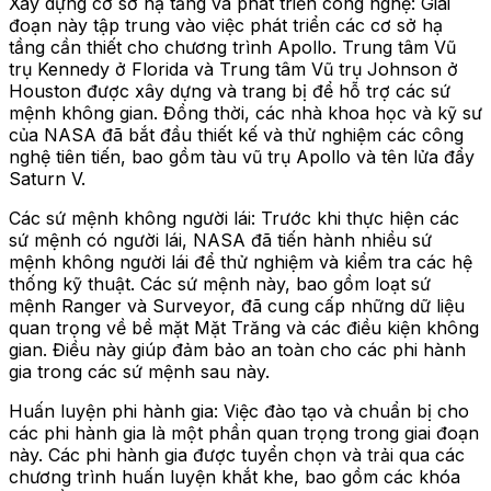
Xây dựng cơ sở hạ tầng và phát triển công nghệ: Giai
đoạn này tập trung vào việc phát triển các cơ sở hạ
tầng cần thiết cho chương trình Apollo. Trung tâm Vũ
trụ Kennedy ở Florida và Trung tâm Vũ trụ Johnson ở
Houston được xây dựng và trang bị để hỗ trợ các sứ
mệnh không gian. Đồng thời, các nhà khoa học và kỹ sư
của NASA đã bắt đầu thiết kế và thử nghiệm các công
nghệ tiên tiến, bao gồm tàu vũ trụ Apollo và tên lửa đẩy
Saturn V.
Các sứ mệnh không người lái: Trước khi thực hiện các
sứ mệnh có người lái, NASA đã tiến hành nhiều sứ
mệnh không người lái để thử nghiệm và kiểm tra các hệ
thống kỹ thuật. Các sứ mệnh này, bao gồm loạt sứ
mệnh Ranger và Surveyor, đã cung cấp những dữ liệu
quan trọng về bề mặt Mặt Trăng và các điều kiện không
gian. Điều này giúp đảm bảo an toàn cho các phi hành
gia trong các sứ mệnh sau này.
Huấn luyện phi hành gia: Việc đào tạo và chuẩn bị cho
các phi hành gia là một phần quan trọng trong giai đoạn
này. Các phi hành gia được tuyển chọn và trải qua các
chương trình huấn luyện khắt khe, bao gồm các khóa