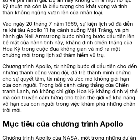
sư và phi hành gia. Dự án này không chỉ là một nỗ lực
kỹ thuật mà còn là biểu tượng cho khát vọng và tinh
thần không ngừng vươn lên của nhân loại.
Vào ngày 20 tháng 7 năm 1969, sự kiện lịch sử đã diễn
ra khi tàu Apollo 11 hạ cánh xuống Mặt Trăng, và phi
hành gia Neil Armstrong bước những bước đầu tiên lên
bề mặt của hành tinh này, khẳng định chiến thắng của
Hoa Kỳ trong cuộc đua không gian và mở ra một
chương mới trong lịch sử thám hiểm vũ trụ.
Chương trình Apollo, từ những bước đi đầu tiên cho đến
những thành công vang dội, đã trở thành minh chứng
cho sự quyết tâm, tài năng và ước mơ không giới hạn
của con người. Trong bối cảnh căng thẳng của Chiến
tranh Lạnh, nó không chỉ giúp Hoa Kỳ khẳng định vị thế
mà còn truyền cảm hứng cho toàn thế giới về khả năng
vô hạn của con người trong việc khám phá những chân
trời mới.
Mục tiêu của chương trình Apollo
Chương trình Apollo của NASA, một trong những dự án