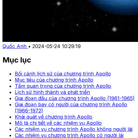
Quốc Anh
•
2024-05-24 10:29:19
Mục lục
Bối cảnh lịch sử của chương trình Apollo
Mục tiêu của chương trình Apollo
Tầm quan trọng của chương trình Apollo
Lịch sử hình thành và phát triển
Giai đoạn đầu của chương trình Apollo (1961-1965)
Giai đoạn bay có người của chương trình Apollo
(1966-1972)
Khái quát về chương trình Apollo
Mô tả chi tiết về các nhiệm vụ Apollo
Các nhiệm vụ chương trình Apollo không người lái
Các nhiệm vụ chương trình Apollo có người lái