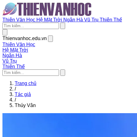
Thiên Văn Học
Hệ Mặt Trời
Ngân Hà
Vũ Trụ
Thiên Thể
Thienvanhoc.edu.vn
Thiên Văn Học
Hệ Mặt Trời
Ngân Hà
Vũ Trụ
Thiên Thể
Trang chủ
/
Tác giả
/
Thúy Vân