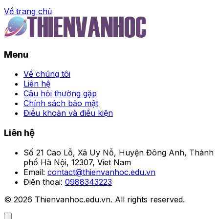
Về trang chủ
Trang chủ
Menu
Khám phá những meme
mèo hài hước hot trend
Về chúng tôi
Liên hệ
hiện nay
Câu hỏi thường gặp
Chính sách bảo mật
Điều khoản và điều kiện
Thanh Tâm
•
Liên hệ
Số 21 Cao Lỗ, Xã Uy Nỗ, Huyện Đông Anh, Thành
phố Hà Nội, 12307, Viet Nam
Email:
contact@thienvanhoc.edu.vn
Điện thoại:
0988343223
© 2026 Thienvanhoc.edu.vn. All rights reserved.